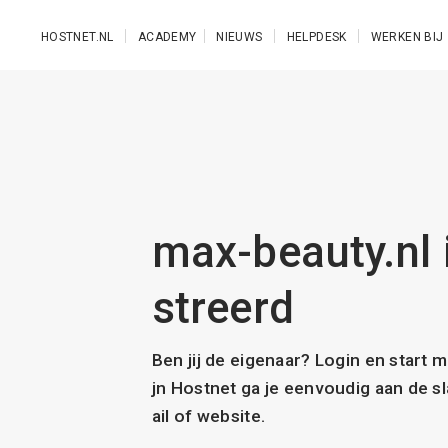
Ga naar de hoofdinhoud
HOSTNET.NL
ACADEMY
NIEUWS
HELPDESK
WERKEN BIJ
max-beauty.nl i
streerd
Ben jij de eigenaar? Login en start 
jn Hostnet ga je eenvoudig aan de 
ail of website.